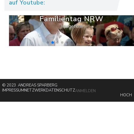
auf Youtube:
Familientag NRW
Imagefilm
© 2023 ANDREAS SPARBERG
IMPRESSUM
NETZWERK
DATENSCHUTZ
ANMELDEN
HOCH